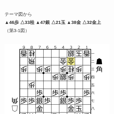
テーマ図から
▲46歩 △33桂 ▲47銀 △21玉 ▲38金 △32金上
（第3-1図）