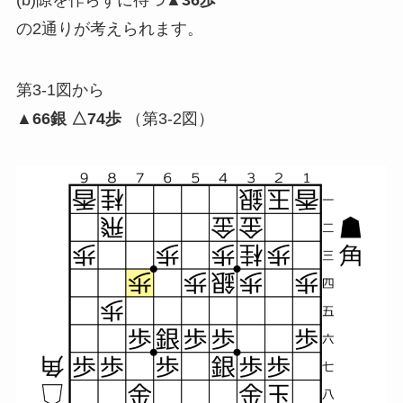
(b)隙を作らずに待つ
▲36歩
の2通りが考えられます。
第3-1図から
▲66銀 △74歩
（第3-2図）