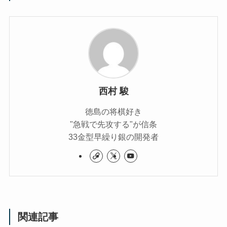
西村 駿
徳島の将棋好き
"急戦で先攻する"が信条
33金型早繰り銀の開発者
関連記事