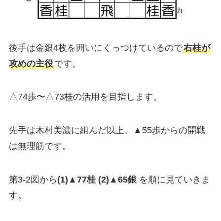
後手は金銀4枚を囲いにくっつけているので
右桂が
攻めの主役
です。
△74歩〜△73桂の活用を目指します。
先手は木村美濃に組んだ以上、▲55歩からの開戦
は無理筋です。
第3-2図から
(1)▲77桂 (2)▲65銀
を順に見ていきま
す。