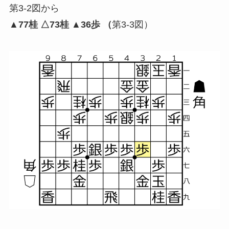
第3-2図から
▲77桂 △73桂 ▲36歩 （
第3-3図）