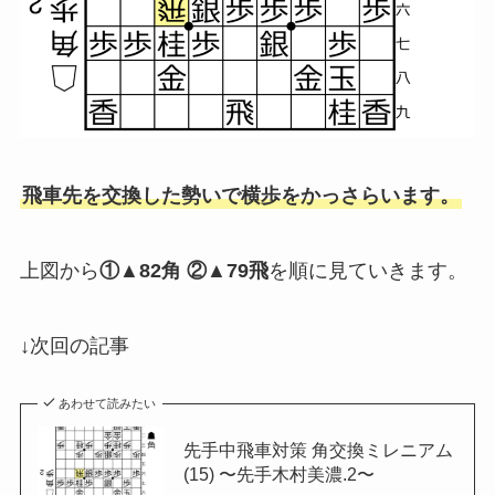
飛車先を交換した勢いで横歩をかっさらいます。
上図から
①▲82角 ②▲79飛
を順に見ていきます。
↓次回の記事
あわせて読みたい
先手中飛車対策 角交換ミレニアム
(15) 〜先手木村美濃.2〜