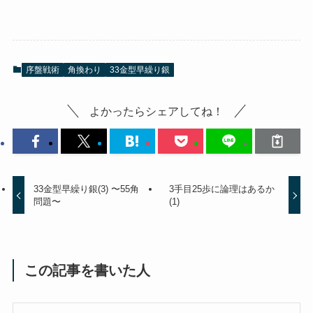
序盤戦術
角換わり
33金型早繰り銀
よかったらシェアしてね！
33金型早繰り銀(3) 〜55角
3手目25歩に論理はあるか
問題〜
(1)
この記事を書いた人