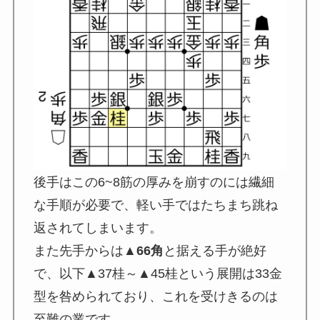
後手はこの6~8筋の厚みを崩すのには繊細
な手順が必要で、軽い手ではたちまち跳ね
返されてしまいます。
また先手からは
▲66角
と据える手が絶好
で、以下▲37桂～▲45桂という展開は33金
型を咎められており、これを受けきるのは
至難の業です。