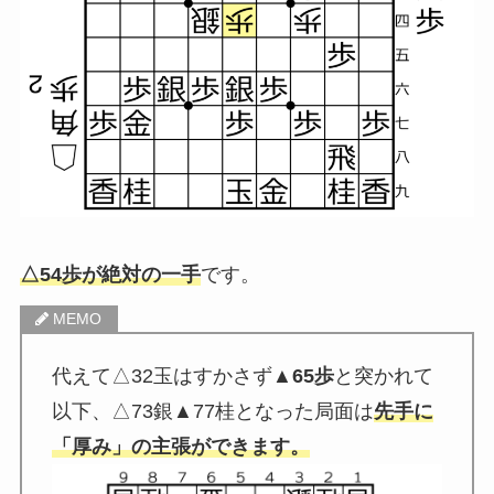
△54歩が絶対の一手
です。
代えて△32玉はすかさず
▲65歩
と突かれて
以下、△73銀▲77桂となった局面は
先手に
「厚み」の主張ができます。