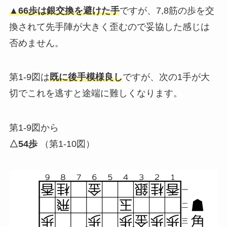
▲66歩は銀交換を避けた手
ですが、7,8筋の歩を交
換されて先手陣が大きく歪むので妥協した感じは
否めません。
第1-9図は
既に後手模様良し
ですが、次の1手が大
切でこれを逃すと途端に難しくなります。
第1-9図から
△54歩
（第1-10図）