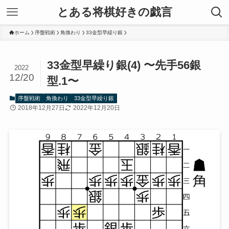
とある将棋好きの戯言
ホーム
序盤戦術
角換わり
33金型早繰り銀
33金型早繰り銀(4) 〜先手56銀
2022
12/20
型.1〜
序盤戦術
角換わり
33金型早繰り銀
2018年12月27日
2022年12月20日