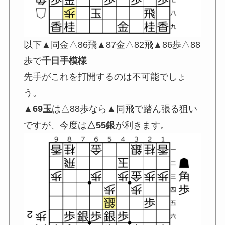
以下▲同金△86飛▲87金△82飛▲86歩△88
歩で
千日手模様
先手がこれを打開するのは不可能でしょ
う。
▲69玉
は△88歩なら▲同飛で踏ん張る狙い
ですが、今度は
△55銀
が利きます。