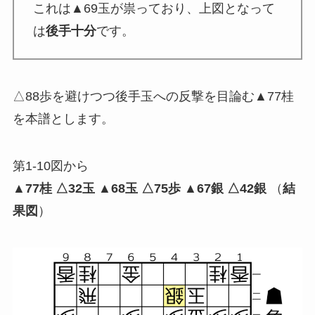
これは▲69玉が祟っており、上図となって
は
後手十分
です。
△88歩を避けつつ後手玉への反撃を目論む▲77桂
を本譜とします。
第1-10図から
▲77桂 △32玉 ▲68玉 △75歩 ▲67銀 △42銀
（
結
果図
）