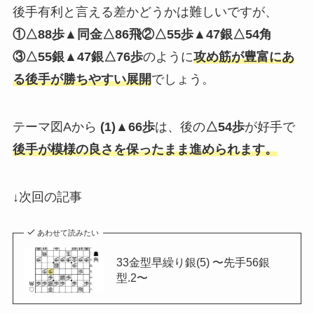
後手有利と言える差かどうかは難しいですが、
①△88歩▲同金△86飛②△55歩▲47銀△54角
③△55銀▲47銀△76歩
のように
攻め筋が豊富にあ
る後手が勝ちやすい展開
でしょう。
テーマ図Aから
(1)▲66歩
は、後の
△54歩
が好手で
後手が模様の良さを保ったまま進められます。
↓次回の記事
あわせて読みたい
33金型早繰り銀(5) 〜先手56銀
型.2〜