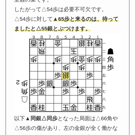
したがって△54歩は必要不可欠です。
△54歩に対して
▲65歩と来るのは、待って
ましたと△55銀とぶつけます。
以下
▲同銀△同歩
となった局面は△66角や
△56歩の傷があり、左の金銀が全く働かな