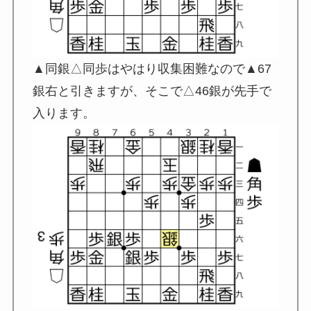
▲同銀△同歩はやはり収集困難なので▲67
銀右と引きますが、そこで△46銀が先手で
入ります。