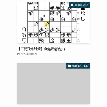
金無双急戦
【三間飛車対策】金無双急戦(1)
2022年10月7日
陽動振り飛車