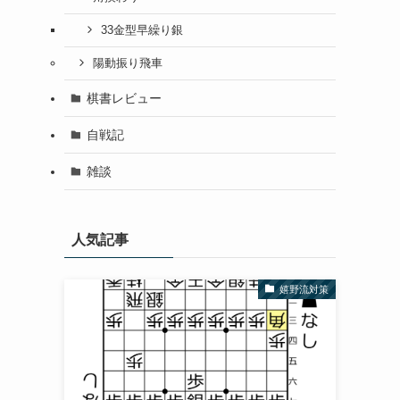
33金型早繰り銀
陽動振り飛車
棋書レビュー
自戦記
雑談
人気記事
嬉野流対策