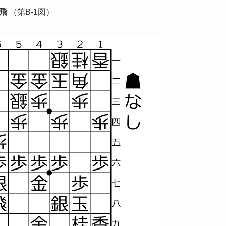
1飛
（第B-1図）