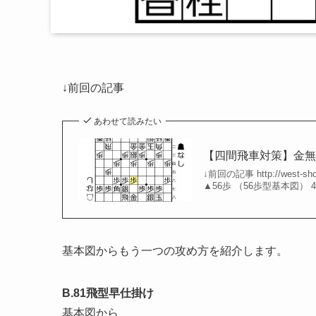
↓前回の記事
あわせて読みたい
【四間飛車対策】金無双急
↓前回の記事 http://west
▲56歩 （56歩型基本図） 
基本図からもう一つの攻め方を紹介します。
B.81飛型早仕掛け
基本図から