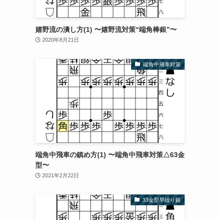
嬉野流の潰し方(1) 〜嬉野流対策“端角棒銀”〜
2020年8月21日
端角中飛車対策
端角中飛車の鎮め方(1) 〜端角中飛車対策△63金
型〜
2021年2月22日
33金型早繰り銀