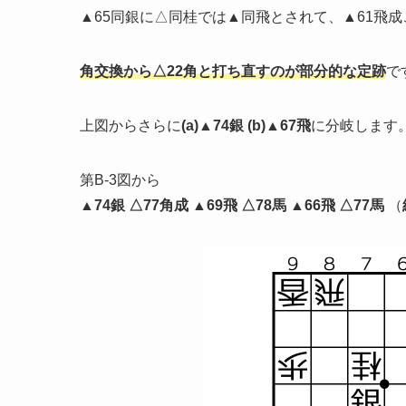
▲65同銀に△同桂では▲同飛とされて、▲61飛
角交換から△22角と打ち直すのが部分的な定跡
で
上図からさらに
(a)▲74銀 (b)▲67飛
に分岐します
第B-3図から
▲74銀 △77角成 ▲69飛 △78馬 ▲66飛 △77馬
（