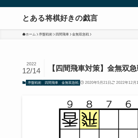
とある将棋好きの戯言
ホーム
序盤戦術
四間飛車
金無双急戦
2022
【四間飛車対策】金無双急戦(
12/14
2020年5月21日
2022年12月
序盤戦術
四間飛車
金無双急戦