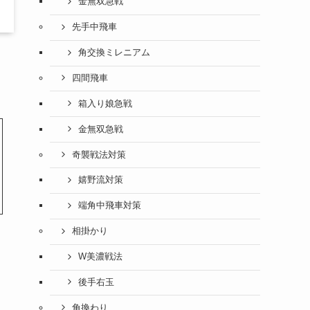
金無双急戦
先手中飛車
角交換ミレニアム
四間飛車
箱入り娘急戦
金無双急戦
奇襲戦法対策
嬉野流対策
端角中飛車対策
相掛かり
W美濃戦法
後手右玉
角換わり