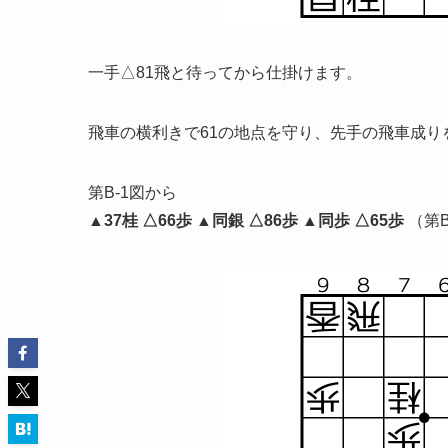
一手△81飛と待ってから仕掛けます。
飛車の横利きで61の地点を守り、先手の飛車成り
第B-1図から
▲37桂 △66歩 ▲同銀 △86歩 ▲同歩 △65歩
（第B