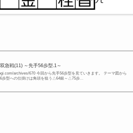
戦(11) ～先手56歩型.1～
-shogi.com/archives/670 今回から先手56歩型を見ていきます。 テーマ図から
46歩型への仕掛けは角頭を狙う△64銀～△75歩...