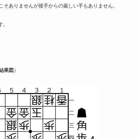
成こそありませんが後手からの厳しい手もありません。
す。
。
結果図
）