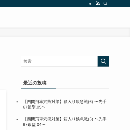
最近の投稿
【四間飛車穴熊対策】箱入り娘急戦(6) 〜先手
67銀型.05〜
【四間飛車穴熊対策】箱入り娘急戦(5) 〜先手
67銀型.04〜