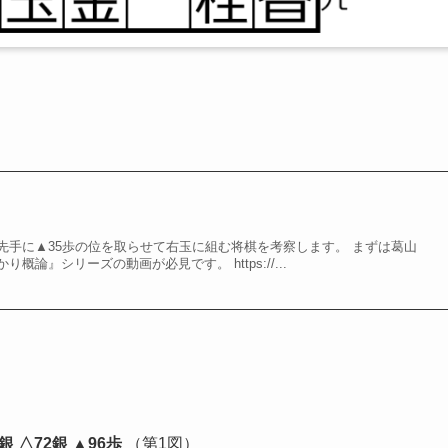
先手に▲35歩の位を取らせて右玉に組む将棋を考察します。 まずは葛山
概論』シリーズの動画が必見です。 https://...
8銀 △72銀 ▲96歩
（第1図）