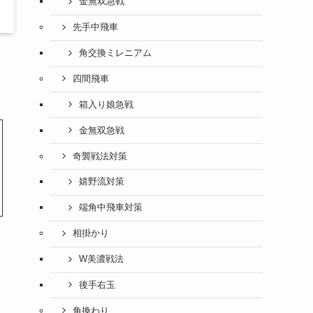
金無双急戦
先手中飛車
角交換ミレニアム
四間飛車
箱入り娘急戦
金無双急戦
奇襲戦法対策
嬉野流対策
端角中飛車対策
相掛かり
W美濃戦法
後手右玉
角換わり