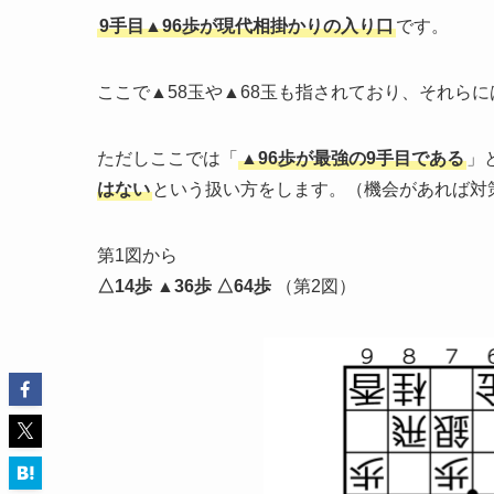
9手目▲96歩が現代相掛かりの入り口
です。
ここで▲58玉や▲68玉も指されており、それら
ただしここでは「
▲96歩が最強の9手目である
」
はない
という扱い方をします。（機会があれば対
第1図から
△14歩 ▲36歩 △64歩
（第2図）