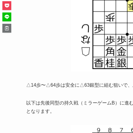
△14歩〜△64歩は安全に△63銀型に組む狙いで
以下は先後同型の持久戦（ミラーゲームB）に進
となります。