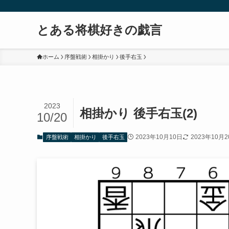
とある将棋好きの戯言
ホーム
序盤戦術
相掛かり
後手右玉
2023
相掛かり 後手右玉(2)
10/20
2023年10月10日
2023年10月
序盤戦術
相掛かり
後手右玉