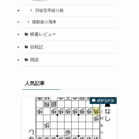
33金型早繰り銀
陽動振り飛車
棋書レビュー
自戦記
雑談
人気記事
嬉野流対策