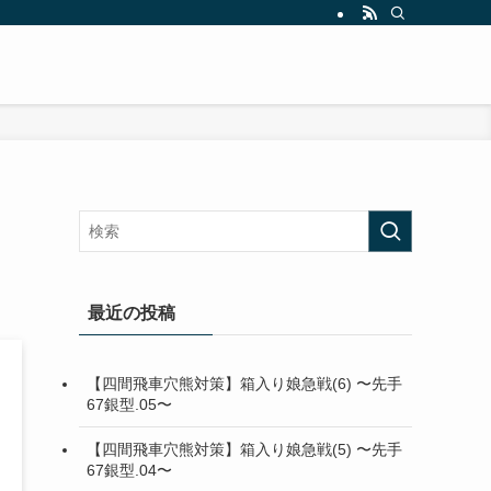
最近の投稿
【四間飛車穴熊対策】箱入り娘急戦(6) 〜先手
67銀型.05〜
【四間飛車穴熊対策】箱入り娘急戦(5) 〜先手
67銀型.04〜