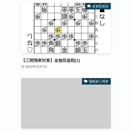
金無双急戦
【三間飛車対策】金無双急戦(1)
2022年10月7日
陽動振り飛車