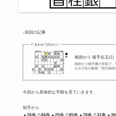
↓前回の記事
あわせて読みたい
相掛かり 後手右玉(1)
相掛かり後手番の作戦で、
わさび氏の動画『現代相掛かり
今回から具体的な手順を見ていきます。
初手から
▲26歩 △84歩 ▲25歩 △85歩 ▲78金 △32金 ▲3