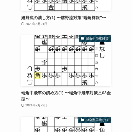
嬉野流の潰し方(1) 〜嬉野流対策“端角棒銀”〜
2020年8月21日
端角中飛車対策
端角中飛車の鎮め方(1) 〜端角中飛車対策△63金
型〜
2021年2月22日
33金型早繰り銀