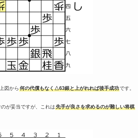
、上図から
何の代償もなく△63銀と上がれれば後手成功
です。
むのが妥当ですが、これは
先手が良さを求めるのが難しい将棋