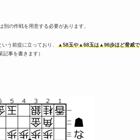
には別の作戦を用意する必要があります。
という前提に立っており、
▲58玉や▲68玉は▲96歩ほど脅威で
策記事を書きます）